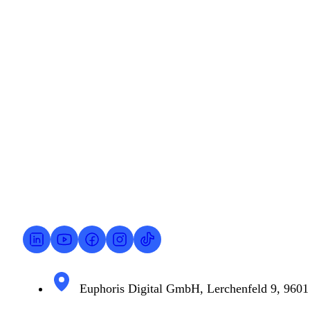
Wir sind für dich da.
Ob erste Fragen, konkrete Projekte oder einfach ein of
Erstgespräch buchen
Euphoris Digital GmbH, Lerchenfeld 9, 9601 