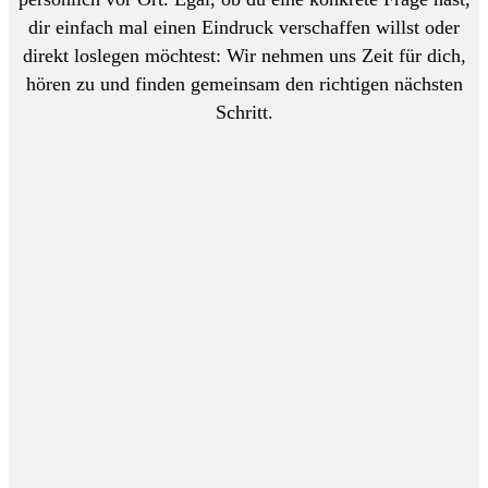
dir einfach mal einen Eindruck verschaffen willst oder
direkt loslegen möchtest: Wir nehmen uns Zeit für dich,
hören zu und finden gemeinsam den richtigen nächsten
Schritt.
Digital
Telefon
:
+41 71 521 30 10
E-Mail
:
hoi@euphorisdigital.ch
Kontaktformular